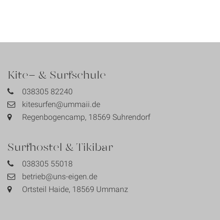
Kite- & Surfschule
038305 82240
kitesurfen@ummaii.de
Regenbogencamp, 18569 Suhrendorf
Surfhostel & Tikibar
038305 55018
betrieb@uns-eigen.de
Ortsteil Haide, 18569 Ummanz