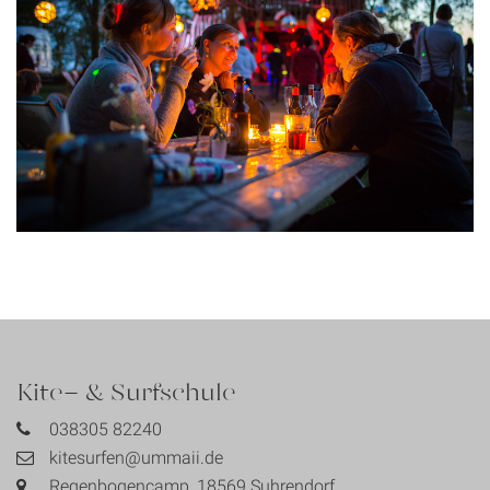
Kite- & Surfschule
038305 82240
kitesurfen@ummaii.de
Regenbogencamp, 18569 Suhrendorf