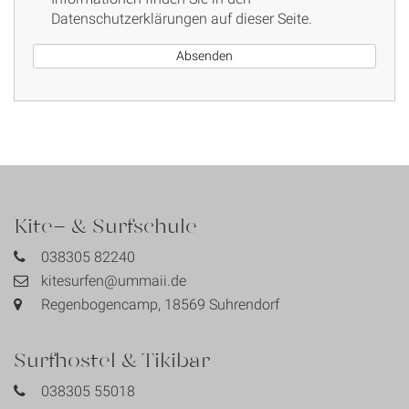
Datenschutzerklärungen auf dieser Seite.
Kite- & Surfschule
038305 82240
kitesurfen@ummaii.de
Regenbogencamp, 18569 Suhrendorf
Surfhostel & Tikibar
038305 55018